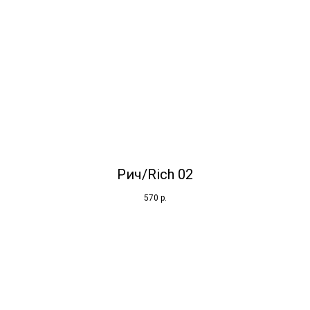
Рич/Rich 02
570
р.