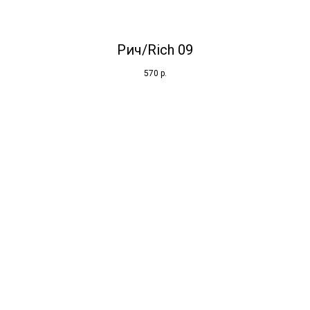
Рич/Rich 09
570
р.