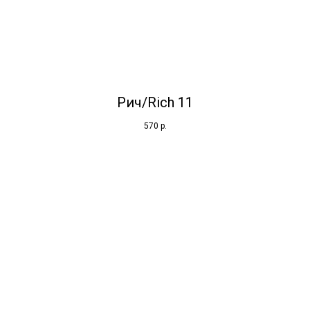
Рич/Rich 11
570
р.