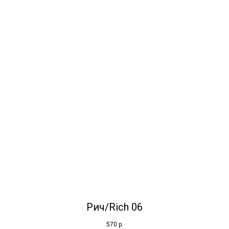
Рич/Rich 06
570
р.