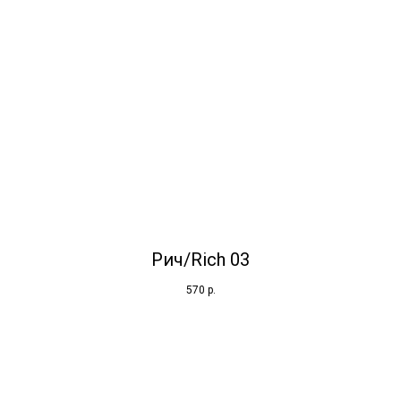
Рич/Rich 03
570
р.