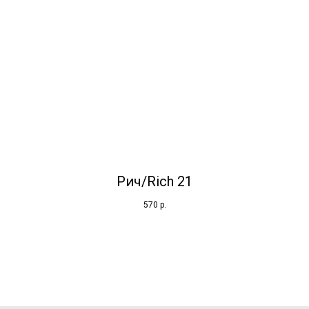
Рич/Rich 21
570
р.