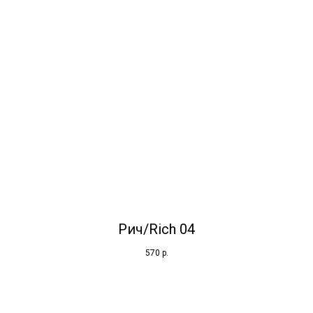
Рич/Rich 04
570
р.