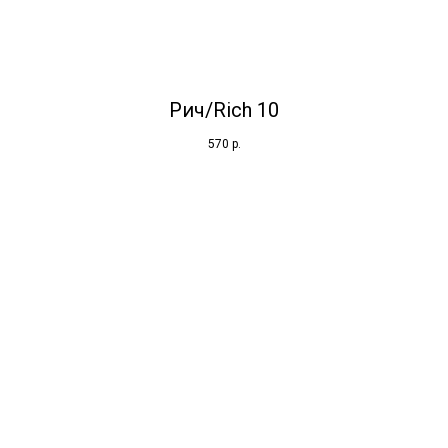
Рич/Rich 10
570
р.