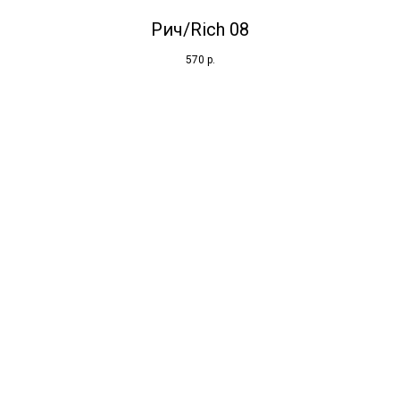
Рич/Rich 08
570
р.