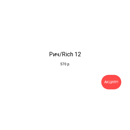
Рич/Rich 12
570
р.
АКЦИЯ!!!