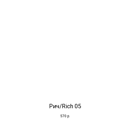
Рич/Rich 05
570
р.