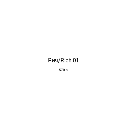
Рич/Rich 01
570
р.